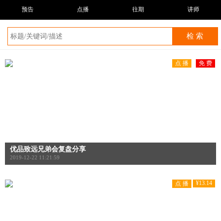
预告
点播
往期
讲师
检 索
点 播
免 费
优品致远兄弟会复盘分享
2019-12-22 11:21:59
¥13.14
点 播