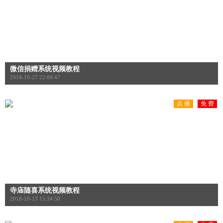
微信捐赠系统视频教程
2018-10-27 22:08:47
点 播
免 费
寺庙随喜系统视频教程
2018-10-13 15:34:50