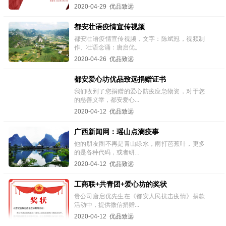
2020-04-29 优品致远
都安壮语疫情宣传视频
都安壮语疫情宣传视频，文字：陈斌冠，视频制
作、壮语念诵：唐启优。
2020-04-26 优品致远
都安爱心坊优品致远捐赠证书
我们收到了您捐赠的爱心防疫应急物资，对于您
的慈善义举，都安爱心...
2020-04-12 优品致远
广西新闻网：瑶山点滴疫事
他的朋友圈不再是青山绿水，雨打芭蕉叶，更多
的是各种代码，或者研...
2020-04-12 优品致远
工商联+共青团+爱心坊的奖状
贵公司唐启优先生在《都安人民抗击疫情》捐款
活动中，提供微信捐赠...
2020-04-12 优品致远