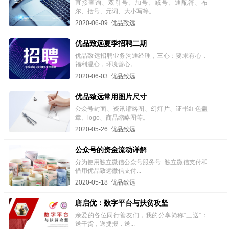
直接查询、双引号、加号、减号、通配符、布
尔、括号、元词、大小写等。
2020-06-09 优品致远
优品致远夏季招聘二期
优品致远招聘业务沟通经理，三心：要求有心，
福利温心，环境善心。
2020-06-03 优品致远
优品致远常用图片尺寸
公众号封面、资讯缩略图、幻灯片、证书红色盖
章、logo、商品缩略图等。
2020-05-26 优品致远
公众号的资金流动详解
分为使用独立微信公众号服务号+独立微信支付和
借用优品致远微信支付...
2020-05-18 优品致远
唐启优：数字平台与扶贫攻坚
亲爱的各位同行善友们，我的分享简称“三送”：
送干货，送捷报，送...