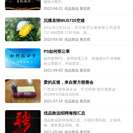
端设计图片。
2022-04-22 优品致远 唐启优
沉痛哀悼MU5735空难
2022年3月21日，东方航空云南有限公司波音
737-800型B-1791号机，执...
2022-03-30 优品致远 唐启优
PS如何抠公章
如何使用PS，使用道通工具，快速抠出干净清晰
的公章图片，并设置背...
2021-09-03 优品致远 唐启优
爱的反馈，来自壹方慈善会
广西壹方慈善基金会，中文简称“壹方慈善会”，
2018年9月获自治区民...
2021-07-14 优品致远 唐启优
优品致远招聘海报汇总
优品致远招聘海报汇总，中国水墨风格、立体风
格、商务黑金风格、简...
2021-05-09 优品致远 唐启优