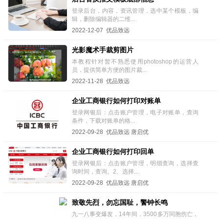
登录后台，内容，资讯管理，选中某个模板，编
辑，删除编辑器的二维...
2022-12-07 优品致远
光影魔术手裁剪图片
本教程针对暂不熟悉使用photoshop的运营人
员，提供简单方便的图片裁...
2022-11-28 优品致远
企业工商银行如何打印对账单
登录网银后：点击账户管理，电子对账单，查询
条件，下载对账单的格...
2022-09-28 优品致远 唐启优
企业工商银行如何打印回单
登录网银后：点击账户管理，明细查询，选择查
询时间，查询。2、选择...
2022-09-28 优品致远 唐启优
致敬先烈，勿忘国耻，警钟长鸣
九一八事变爆发，14年间，3500多万同胞伤亡，