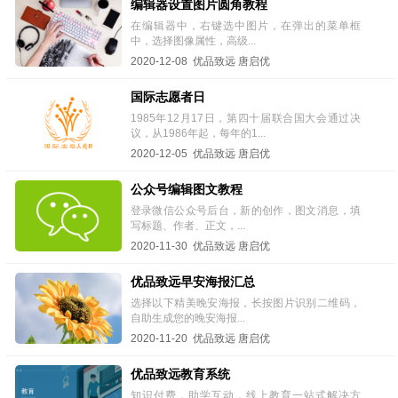
编辑器设置图片圆角教程
在编辑器中，右键选中图片，在弹出的菜单框
中，选择图像属性，高级...
2020-12-08 优品致远 唐启优
国际志愿者日
1985年12月17日，第四十届联合国大会通过决
议，从1986年起，每年的1...
2020-12-05 优品致远 唐启优
公众号编辑图文教程
登录微信公众号后台，新的创作，图文消息，填
写标题、作者、正文，...
2020-11-30 优品致远 唐启优
优品致远早安海报汇总
选择以下精美晚安海报，长按图片识别二维码，
自助生成您的晚安海报...
2020-11-20 优品致远 唐启优
优品致远教育系统
知识付费，助学互动，线上教育一站式解决方