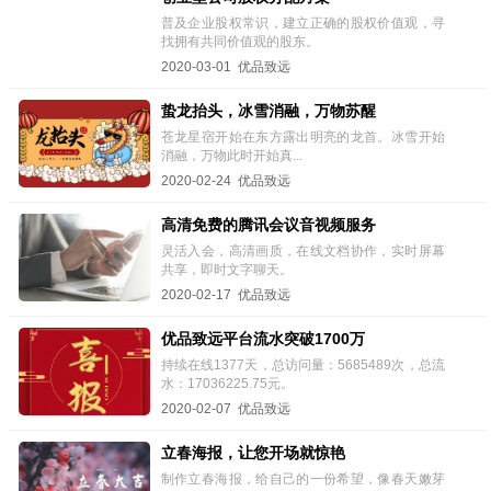
普及企业股权常识，建立正确的股权价值观，寻
找拥有共同价值观的股东。
2020-03-01 优品致远
蛰龙抬头，冰雪消融，万物苏醒
苍龙星宿开始在东方露出明亮的龙首。冰雪开始
消融，万物此时开始真...
2020-02-24 优品致远
高清免费的腾讯会议音视频服务
灵活入会，高清画质，在线文档协作，实时屏幕
共享，即时文字聊天。
2020-02-17 优品致远
优品致远平台流水突破1700万
持续在线1377天，总访问量：5685489次，总流
水：17036225.75元。
2020-02-07 优品致远
立春海报，让您开场就惊艳
制作立春海报，给自己的一份希望，像春天嫩芽