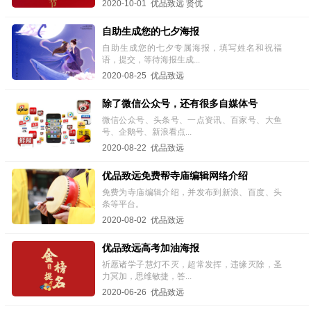
2020-10-01 优品致远 贤优
自助生成您的七夕海报
自助生成您的七夕专属海报，填写姓名和祝福
语，提交，等待海报生成...
2020-08-25 优品致远
除了微信公众号，还有很多自媒体号
微信公众号、头条号、一点资讯、百家号、大鱼
号、企鹅号、新浪看点...
2020-08-22 优品致远
优品致远免费帮寺庙编辑网络介绍
免费为寺庙编辑介绍，并发布到新浪、百度、头
条等平台。
2020-08-02 优品致远
优品致远高考加油海报
祈愿诸学子慧灯不灭，超常发挥，违缘灭除，圣
力冥加，思维敏捷，答...
2020-06-26 优品致远