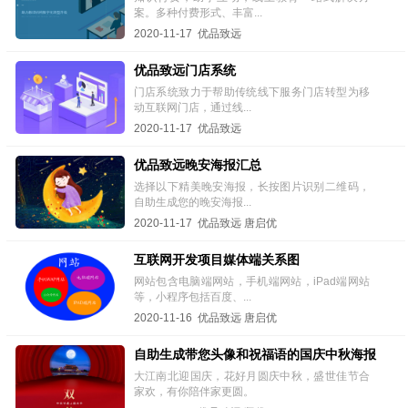
案。多种付费形式、丰富...
2020-11-17 优品致远
优品致远门店系统
门店系统致力于帮助传统线下服务门店转型为移
动互联网门店，通过线...
2020-11-17 优品致远
优品致远晚安海报汇总
选择以下精美晚安海报，长按图片识别二维码，
自助生成您的晚安海报...
2020-11-17 优品致远 唐启优
互联网开发项目媒体端关系图
网站包含电脑端网站，手机端网站，iPad端网站
等，小程序包括百度、...
2020-11-16 优品致远 唐启优
自助生成带您头像和祝福语的国庆中秋海报
大江南北迎国庆，花好月圆庆中秋，盛世佳节合
家欢，有你陪伴家更圆。